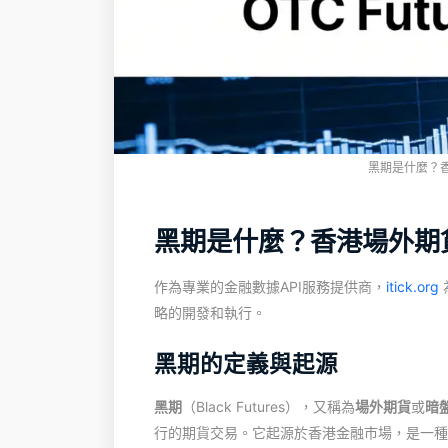
黑期是什麼？
黑期是什麼？香港場外期
作為專業的金融數據API服務提供商，
itick.org
略的開發和執行。
黑期的定義與起源
黑期
（Black Futures），又稱為
場外期貨
或
暗
行的期貨交易。它起源於香港金融市場，是一種