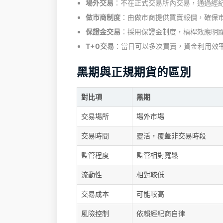
場外交易
：不在正式交易所內交易，通過經
做市商制度
：由做市商提供買賣報價，確保
保證金交易
：採用保證金制度，槓桿效應明
T+0交易
：當日可以多次買賣，資金利用效
黑期與正規期貨的區別
對比項
黑期
交易場所
場外市場
交易時間
靈活，覆蓋非交易時段
監管程度
監管相對寬鬆
流動性
相對較低
交易成本
可能較高
風險控制
依賴經紀商自律