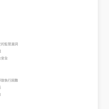
定的監管漏洞
戰
金安全
導致執行困難
高
險