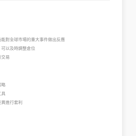
仍能對全球市場的重大事件做出反應
，可以及時調整倉位
行交易
策略
工具
差異進行套利