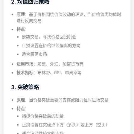
2. 均值回归策略
原理
：基于价格围绕价值波动的理论，当价格偏离均值时
进行反向交易
特点
：
逆势交易，寻找价格回归机会
止损设置在价格继续偏离的方向
适合震荡市场
适用市场
：股票、外汇、加密货币等
技术指标
：布林带、RSI、乖离率等
3. 突破策略
原理
：当价格突破重要的支撑或阻力位时进场交易
特点
：
捕捉价格突破后的动量
止损设置在突破点下方（多头）或上方（空头）
适合波动性较大的市场