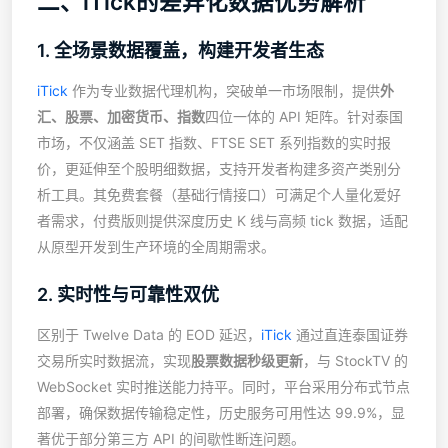
二、iTick的差异化数据优势解析
1. 全场景数据覆盖，构建开发者生态
iTick
作为专业数据代理机构，突破单一市场限制，提供
外
汇、股票、加密货币、指数
四位一体的 API 矩阵。针对泰国
市场，不仅涵盖 SET 指数、FTSE SET 系列指数的实时报
价，更延伸至个股明细数据，支持开发者构建多资产类别分
析工具。其免费套餐（基础行情接口）可满足个人量化爱好
者需求，付费版则提供深度历史 K 线与高频 tick 数据，适配
从原型开发到生产环境的全周期需求。
2. 实时性与可靠性双优
区别于 Twelve Data 的 EOD 延迟，
iTick
通过直连泰国证券
交易所实时数据流，实现
股票数据秒级更新
，与 StockTV 的
WebSocket 实时推送能力持平。同时，平台采用分布式节点
部署，确保数据传输稳定性，历史服务可用性达 99.9%，显
著优于部分第三方 API 的间歇性断连问题。