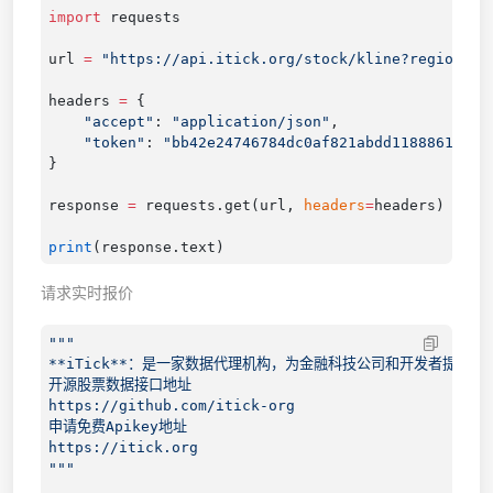
import
url 
=
headers 
=
    "accept"
: 
"application/json"
    "token"
: 
response 
=
 requests.get(url, 
headers
=
print
请求实时报价